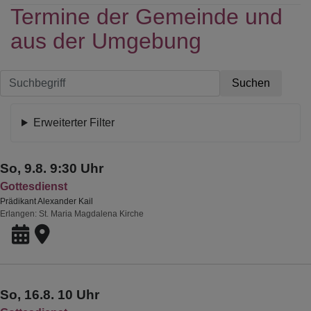
Termine der Gemeinde und
u
Zu
aus der Umgebung
Erweiterter Filter
So, 9.8. 9:30 Uhr
Gottesdienst
Prädikant Alexander Kail
Erlangen
St. Maria Magdalena Kirche
So, 16.8. 10 Uhr