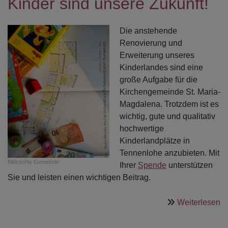
Kinder sind unsere Zukunft!
Die anstehende
Renovierung und
Erweiterung unseres
Kinderlandes sind eine
große Aufgabe für die
Kirchengemeinde St. Maria-
Magdalena. Trotzdem ist es
wichtig, gute und qualitativ
hochwertige
Kinderlandplätze in
Tennenlohe anzubieten. Mit
Bildrechte
Gemeinde
Ihrer
Spende
unterstützen
Sie und leisten einen wichtigen Beitrag.
ü
Weiterlesen
K
si