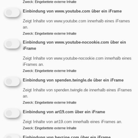
und Uli Hertlein und
Zweck
:
Eingebettete externe Inhalte
unserem Posaunenchor.
Bildrechte
Tennenloher Kirchweih
Einbindung von www.youtube.com über ein iFrame
Auch drum herum ist unsere Kirchengemeinde am
Zeigt Inhalte von www.youtube.com innerhalb eines iFrames
an.
Samstag und Sonntag (15. und 16.8.), jeweils von 14-17
Zweck
:
Eingebettete externe Inhalte
Uhr auf dem Kirchengelände und im Gemeindehausganz
aktiv dabei:
Einbindung von www.youtube-nocookie.com über ein
iFrame
Genießen Sie köstlichen Kaffee und hausgemachten
Zeigt Inhalte von www.youtube-nocookie.com innerhalb eines
Kuchen in unserem Kirchweihcafé - welches liebevoll und
iFrames an.
leidenschaftlich von Frau Keimer und ihrem Team
Zweck
:
Eingebettete externe Inhalte
vorbereitet wird. .
Einbindung von spenden.twingle.de über ein iFrame
Ebenfalls können Sie an beiden Tagen einen Kurzfilm über
Zeigt Inhalte von spenden.twingle.de innerhalb eines iFrames
an.
unsere Kirche in unserer Kirche sehen: Am Samstag von
Zweck
:
Eingebettete externe Inhalte
15-15.30 Uhr, am Sonntag von 15.30 -16 Uhr.
Einbindung von art19.com über ein iFrame
Am Sonntag spielt um 14.30 Uhr unser Posaunenchor.
Zeigt Inhalte von art19.com innerhalb eines iFrames an.
Zweck
:
Eingebettete externe Inhalte
Einbindung von heyzine.com über ein iFrame