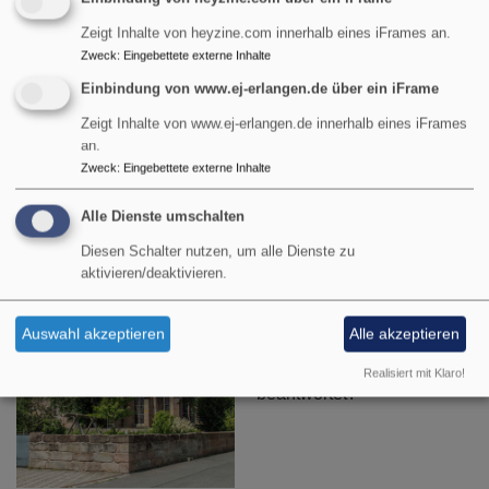
Zeigt Inhalte von heyzine.com innerhalb eines iFrames an.
Zweck
:
Eingebettete externe Inhalte
Einbindung von www.ej-erlangen.de über ein iFrame
Wussten Sie, dass ...
Zeigt Inhalte von www.ej-erlangen.de innerhalb eines iFrames
an.
Zweck
:
Eingebettete externe Inhalte
... ab
Pfingsten bis zum
Erntedankfest
in der Regel
Alle Dienste umschalten
sonntags wieder ein
Diesen Schalter nutzen, um alle Dienste zu
Mitglied vom
Verein zur
aktivieren/deaktivieren.
Pflege und Erhaltung der
Kirche
dort anwesend ist
Auswahl akzeptieren
Alle akzeptieren
und gerne Ihre Fragen rund
um unsere Kirche
Realisiert mit Klaro!
beantwortet?