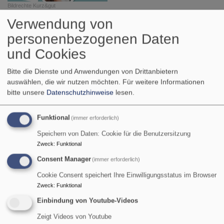
Bildrechte
Kurz&gut
ü
Weiterlesen
Verwendung von
D
personenbezogenen Daten
W
und Cookies
z
T
Bitte die Dienste und Anwendungen von Drittanbietern
Wussten Sie, dass ...
auswählen, die wir nutzen möchten.
Für weitere Informationen
bitte unsere
Datenschutzhinweise
lesen.
... am
Kirchweih
wochenende am
Funktional
(immer erforderlich)
16. August um 10 Uhr
Speichern von Daten: Cookie für die Benutzersitzung
wieder Gottesdienst mit
Zweck
:
Funktional
dem Posaunenchor gefeiert
Consent Manager
(immer erforderlich)
wird? Herzliche Einladung
Cookie Consent speichert Ihre Einwilligungsstatus im Browser
zum ökumenischen
Zweck
:
Funktional
Gottesdienst, auf dem
Einbindung von Youtube-Videos
Kirchweihgelände, gestaltet
von Pfarrer Rudolf Koch
Zeigt Videos von Youtube