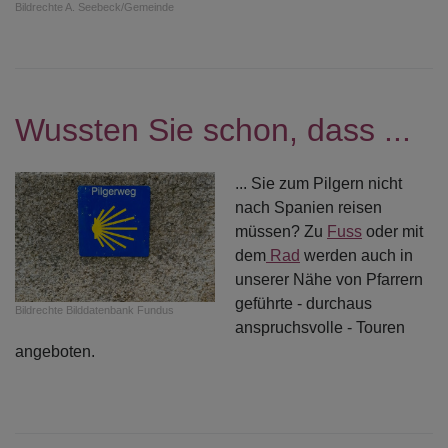
Bildrechte
A. Seebeck/Gemeinde
Wussten Sie schon, dass ...
... Sie zum Pilgern nicht
nach Spanien reisen
müssen? Zu
Fuss
oder mit
dem
Rad
werden auch in
unserer Nähe von Pfarrern
geführte - durchaus
Bildrechte
Bilddatenbank Fundus
anspruchsvolle - Touren
angeboten.