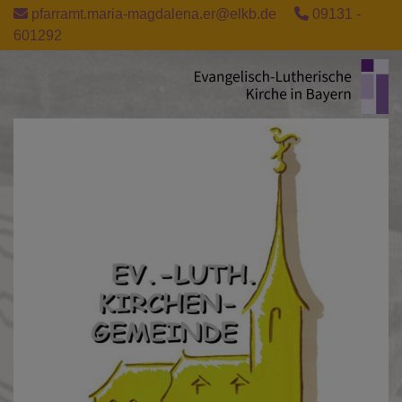
Direkt
pfarramt.maria-magdalena.er@elkb.de
09131 -
zum
601292
Inhalt