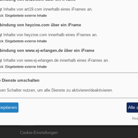
gt Inhalte von art19.com innerhalb eines iFrames an.
ck
:
Eingebettete externe Inhalte
bindung von heyzine.com über ein iFrame
nsere Kirche
gt Inhalte von heyzine.com innerhalb eines iFrames an.
ck
:
Eingebettete externe Inhalte
bindung von www.ej-erlangen.de über ein iFrame
gdalena in Erlangen-Tennenlohe. Die Kirche St. Maria Magdal
gt Inhalte von www.ej-erlangen.de innerhalb eines iFrames an.
ck
:
Eingebettete externe Inhalte
e Dienste umschalten
sen Schalter nutzen, um alle Dienste zu aktivieren/deaktivieren.
eptieren
Alle 
Fußbereichsmenü
Be
Impressum
Real
Kontakt
Cookie-Einstellungen