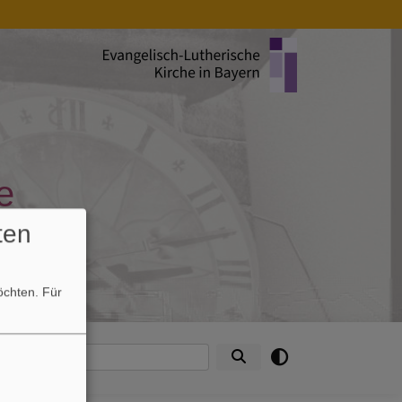
e
ten
möchten.
Für
ntakte
Suche