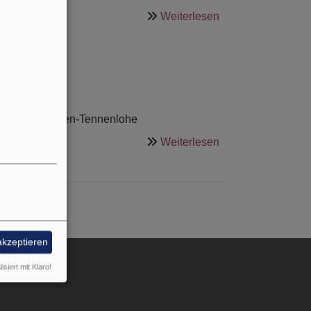
über
Weiterlesen
Die
Gemeinde
St.
Maria
Magdalena
ena in Erlangen-Tennenlohe
über
Weiterlesen
Wissenswertes
über
unsere
Kirche
akzeptieren
nutzermenü
Anmelden
isiert mit Klaro!