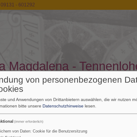
09131 - 601292
ia Magdalena - Tennenloh
nenlohe und im World Wide Web
ndung von personenbezogenen Da
ookies
enste und Anwendungen von Drittanbietern auswählen, die wir nutzen 
rmationen bitte unsere
Datenschutzhinweise
lesen.
Wir für Sie
Kirchenvorstand
Kinderland
Kirche
Ko
ktional
(immer erforderlich)
ichern von Daten: Cookie für die Benutzersitzung