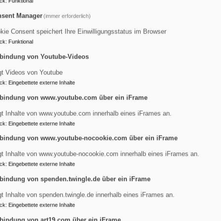
ck
:
Funktional
sent Manager
(immer erforderlich)
kie Consent speichert Ihre Einwilligungsstatus im Browser
ck
:
Funktional
bindung von Youtube-Videos
gt Videos von Youtube
ck
:
Eingebettete externe Inhalte
bindung von www.youtube.com über ein iFrame
gt Inhalte von www.youtube.com innerhalb eines iFrames an.
ck
:
Eingebettete externe Inhalte
bindung von www.youtube-nocookie.com über ein iFrame
gt Inhalte von www.youtube-nocookie.com innerhalb eines iFrames an.
ck
:
Eingebettete externe Inhalte
ria Magdalena
bindung von spenden.twingle.de über ein iFrame
gt Inhalte von spenden.twingle.de innerhalb eines iFrames an.
dalena in Erlangen-Tennenlohe. Gottesdienste, Taufe, Konfirm
ck
:
Eingebettete externe Inhalte
bindung von art19.com über ein iFrame