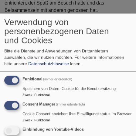
entrichten, der Spaß am Besuch hatte und das
Beisammensein mit anderen genossen hat.
Verwendung von
Bei schönem Wetter kann man im Kirchhof unter
personenbezogenen Daten
Sonnenschirmen und in lauschigem Ambiente im Freien
sitzen und während der übrigen Zeit ist das Innere des
und Cookies
liebevoll gestalteten Sandsteinhäuschens ein gemütlicher
Bitte die Dienste und Anwendungen von Drittanbietern
Rahmen, in dem man sich wohlfühlen und andere treffen
auswählen, die wir nutzen möchten.
Für weitere Informationen
kann.
bitte unsere
Datenschutzhinweise
lesen.
Alle, die Lust auf einen Besuch bei uns haben, sind
herzlich eingeladen vorbeizuschauen.
Funktional
(immer erforderlich)
Speichern von Daten: Cookie für die Benutzersitzung
Wir freuen uns auf Sie!
Zweck
:
Funktional
Consent Manager
(immer erforderlich)
Cookie Consent speichert Ihre Einwilligungsstatus im Browser
Zweck
:
Funktional
Einbindung von Youtube-Videos