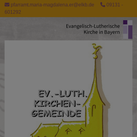
Direkt
pfarramt.maria-magdalena.er@elkb.de
09131 -
zum
601292
Inhalt