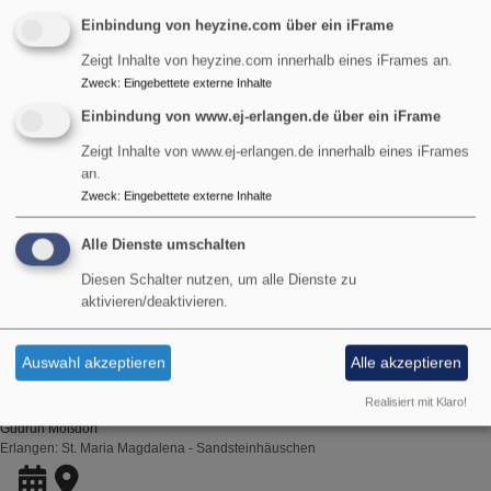
Einbindung von heyzine.com über ein iFrame
E-Mail
Zeigt Inhalte von heyzine.com innerhalb eines iFrames an.
Zweck
:
Eingebettete externe Inhalte
Die nächsten Termine
Einbindung von www.ej-erlangen.de über ein iFrame
Zeigt Inhalte von www.ej-erlangen.de innerhalb eines iFrames
an.
Zweck
:
Eingebettete externe Inhalte
Alle Dienste umschalten
Erweiterter Filter
Diesen Schalter nutzen, um alle Dienste zu
aktivieren/deaktivieren.
Di, 18.8. 15:30 Uhr
Inselcafé
Auswahl akzeptieren
Alle akzeptieren
Gemütliches Beisammensein bei Kaffee, Kuchen und guten
Realisiert mit Klaro!
Gesprächen!
Gudrun Moßdorf
Erlangen
St. Maria Magdalena - Sandsteinhäuschen