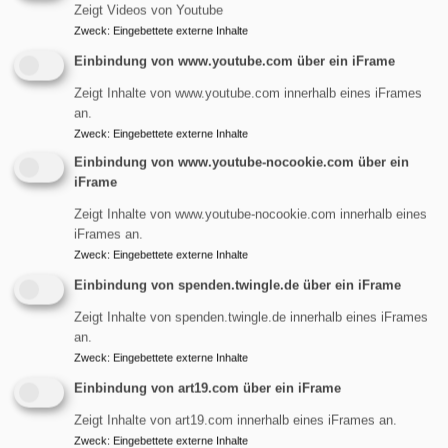
Zeigt Videos von Youtube
Zweck
:
Eingebettete externe Inhalte
Einbindung von www.youtube.com über ein iFrame
Zeigt Inhalte von www.youtube.com innerhalb eines iFrames
an.
Zweck
:
Eingebettete externe Inhalte
Einbindung von www.youtube-nocookie.com über ein
iFrame
Bildrechte
Gemeinde
Zeigt Inhalte von www.youtube-nocookie.com innerhalb eines
iFrames an.
Zweck
:
Eingebettete externe Inhalte
Einbindung von spenden.twingle.de über ein iFrame
Zeigt Inhalte von spenden.twingle.de innerhalb eines iFrames
an.
Zweck
:
Eingebettete externe Inhalte
Kontakt:
Einbindung von art19.com über ein iFrame
Gudrun Mossdorf & Vera Köppel
Zeigt Inhalte von art19.com innerhalb eines iFrames an.
Zweck
:
Eingebettete externe Inhalte
Telefonisch über das Gemeindebüro