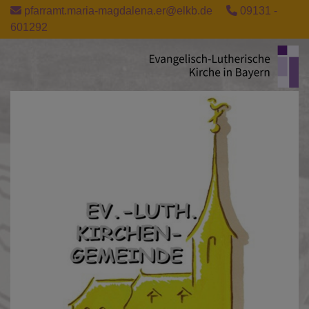
Direkt
pfarramt.maria-magdalena.er@elkb.de
09131 -
zum
601292
Inhalt