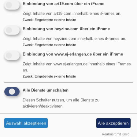
Veröffentlichung zugestimmt haben. Lassen Sie eine
Einbindung von art19.com über ein iFrame
Einwilligungserklärung
ausfüllen und geben Sie die zur
Zeigt Inhalte von art19.com innerhalb eines iFrames an.
Archivierung ins Gemeindebüro.
Zweck
:
Eingebettete externe Inhalte
Einbindung von heyzine.com über ein iFrame
Über Unterstützung freuen wir uns! Wenn Sie bei der
Erstellung im Redaktionsteam, der Betreuung der
Zeigt Inhalte von heyzine.com innerhalb eines iFrames an.
Homepage, dem Layouten der Druckversion oder bei der
Zweck
:
Eingebettete externe Inhalte
Verteilung in der Gemeinde mitmachen wollen, melden Sie
Einbindung von www.ej-erlangen.de über ein iFrame
sich einfach.
Zeigt Inhalte von www.ej-erlangen.de innerhalb eines iFrames
an.
Zweck
:
Eingebettete externe Inhalte
Hier können Sie den aktuellen
Alle Dienste umschalten
Gemeindebrief
online lesen
oder
Diesen Schalter nutzen, um alle Dienste zu
herunterladen
.
aktivieren/deaktivieren.
Die Gemeindebriefausgaben des
Auswahl akzeptieren
Alle akzeptieren
Jahres und des Vorjahres finden
Realisiert mit Klaro!