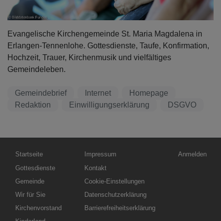
Evangelische Kirchengemeinde St. Maria Magdalena in
Erlangen-Tennenlohe. Gottesdienste, Taufe, Konfirmation,
Hochzeit, Trauer, Kirchenmusik und vielfältiges
Gemeindeleben.
Gemeindebrief
Internet
Homepage
Redaktion
Einwilligungserklärung
DSGVO
Hauptnavigation
Fußbereichsmenü
Benutzermen
Startseite
Impressum
Anmelden
Gottesdienste
Kontakt
Gemeinde
Cookie-Einstellungen
Wir für Sie
Datenschutzerklärung
Kirchenvorstand
Barrierefreiheitserklärung