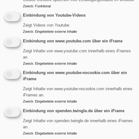
Mitnahme aus
.
Zweck
:
Funktional
Das Redaktionsteam für
Einbindung von Youtube-Videos
Gemeindebrief und
Zeigt Videos von Youtube
Zweck
:
Eingebettete externe Inhalte
Internetauftritt
Einbindung von www.youtube.com über ein iFrame
Wir treffen uns vierteljährig ungefähr 6 Wochen vor dem
Zeigt Inhalte von www.youtube.com innerhalb eines iFrames
Erscheinen des neuen Gemeindebriefes und planen die
an.
neue Ausgabe, diskutieren Schwerpunkte, Themen und
Zweck
:
Eingebettete externe Inhalte
Beiträge. Für die ökumenische Weihnachtsausgabe
Einbindung von www.youtube-nocookie.com über ein
besprechen wir uns zusammen mit den Vertretern der
iFrame
katholischen Gemeinde. Im Team sind Corinna Dorison,
Zeigt Inhalte von www.youtube-nocookie.com innerhalb eines
Birgit Kleinlein, Traudl Krec, Pfrin. Dr. Nina Mützlitz,
iFrames an.
Roland Süß und Vikar Johannes Steinlein.
Zweck
:
Eingebettete externe Inhalte
Einbindung von spenden.twingle.de über ein iFrame
Wenn Sie ein schönes Bild von einem Ereignis in der
Gemeinde haben, können Sie uns das gerne zur
Zeigt Inhalte von spenden.twingle.de innerhalb eines iFrames
Verfügung stellen. Allerdings ist zu beachten, dass die
an.
Zweck
:
Eingebettete externe Inhalte
darauf abgebildeten Personen (bei Kindern die Eltern) der