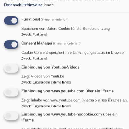
Datenschutzhinweise
lesen.
Startseite
Barrierefreiheitserklärung
Funktional
(immer erforderlich)
Barrierefreiheitserklärun
Speichern von Daten: Cookie für die Benutzersitzung
Zweck
:
Funktional
Einleitung
Consent Manager
(immer erforderlich)
Cookie Consent speichert Ihre Einwilligungsstatus im Browser
Die Evangelisch-Lutherischen Kirche in Bayern ist
Zweck
:
Funktional
bestrebt, ihre Website www.tennenlohe-evangelisch.de in
Einbindung von Youtube-Videos
Übereinstimmung mit dem
Barrierefreiheitsstärkungsgesetz (BFSG) barrierefrei
Zeigt Videos von Youtube
Zweck
:
Eingebettete externe Inhalte
zugänglich zu machen. Diese Erklärung zur Barrierefreiheit
gilt für die Website www.tennenlohe-evangelisch.de.
Einbindung von www.youtube.com über ein iFrame
Zeigt Inhalte von www.youtube.com innerhalb eines iFrames an.
Zweck
:
Eingebettete externe Inhalte
Stand der Vereinbarkeit mit den
Einbindung von www.youtube-nocookie.com über ein
Anforderungen
iFrame
Die Website www.tennenlohe-evangelisch.de ist aufgrund