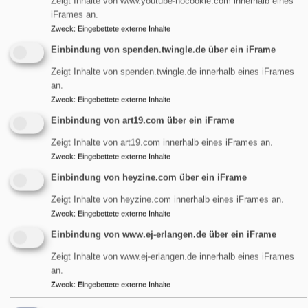
Zeigt Inhalte von www.youtube-nocookie.com innerhalb eines
der folgenden Unvereinbarkeiten und Ausnahmen
iFrames an.
Zweck
:
Eingebettete externe Inhalte
teilweise mit dem Barrierefreiheitsstärkungsgesetz (BFSG)
vereinbar.
Einbindung von spenden.twingle.de über ein iFrame
Zeigt Inhalte von spenden.twingle.de innerhalb eines iFrames
an.
Einschränkungen in der
Zweck
:
Eingebettete externe Inhalte
Barrierefreiheit beim Theme
VK
Einbindung von art19.com über ein iFrame
Philippus next
Zeigt Inhalte von art19.com innerhalb eines iFrames an.
Zweck
:
Eingebettete externe Inhalte
Hier den Text für vk_blockly einfügen.
Einbindung von heyzine.com über ein iFrame
Nicht barrierefreie Inhalte
Zeigt Inhalte von heyzine.com innerhalb eines iFrames an.
Zweck
:
Eingebettete externe Inhalte
Die nachstehend aufgeführten Inhalte sind aus den
Einbindung von www.ej-erlangen.de über ein iFrame
folgenden Gründen nicht barrierefrei:
Zeigt Inhalte von www.ej-erlangen.de innerhalb eines iFrames
an.
Zweck
:
Eingebettete externe Inhalte
Barrieren Melden, Feedback und