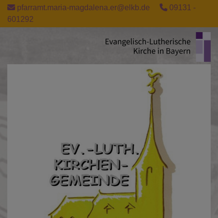
Direkt
pfarramt.maria-magdalena.er@elkb.de
09131 -
zum
601292
Inhalt