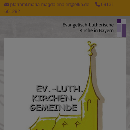
Direkt
pfarramt.maria-magdalena.er@elkb.de
09131 -
zum
601292
Inhalt