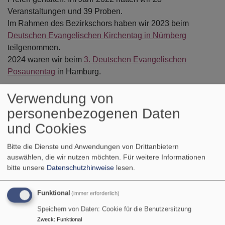
Veranstaltungen und 39 Proben.
Im Rahmen des Bezirkschors haben wir 2023 beim
Deutschen Evangelischen Kirchentag in Nürnberg
teilgenommen.
2024 waren wir beim
3. Deutschen Evangelischen
Posaunentag
in Hamburg.
Verwendung von
Proben:
personenbezogenen Daten
Donnerstag 19.30 - 21.00 Uhr
und Cookies
im evangelischen Gemeindehaus
Sebastianstr. 2
Bitte die Dienste und Anwendungen von Drittanbietern
91058 Erlangen
auswählen, die wir nutzen möchten.
Für weitere Informationen
bitte unsere
Datenschutzhinweise
lesen.
Interessierte Mitbläserinnen und Mitbläser, ob jung
Funktional
(immer erforderlich)
oder alt, sind immer gern gesehen!
Speichern von Daten: Cookie für die Benutzersitzung
Zweck
:
Funktional