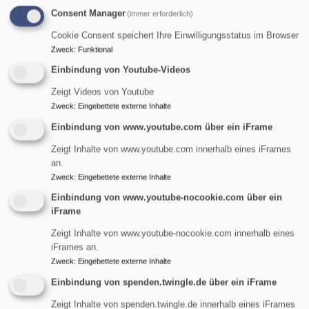
Consent Manager
(immer erforderlich)
Cookie Consent speichert Ihre Einwilligungsstatus im Browser
Termine Posaunenchor
Zweck
:
Funktional
Einbindung von Youtube-Videos
Zeigt Videos von Youtube
Zweck
:
Eingebettete externe Inhalte
Kontakt:
Einbindung von www.youtube.com über ein iFrame
Dr. Andreas Quick (Leiter) & Thom Stutzer (Obmann)
Zeigt Inhalte von www.youtube.com innerhalb eines iFrames
an.
Telefonisch über das Gemeindebüro
Zweck
:
Eingebettete externe Inhalte
E-Mail
Einbindung von www.youtube-nocookie.com über ein
iFrame
Zeigt Inhalte von www.youtube-nocookie.com innerhalb eines
iFrames an.
Zweck
:
Eingebettete externe Inhalte
Einbindung von spenden.twingle.de über ein iFrame
Zeigt Inhalte von spenden.twingle.de innerhalb eines iFrames