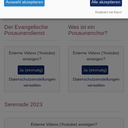
Auswahl akzeptieren
Alle akzeptieren
Realisiert mit Klaro!
Der Evangelische
Was ist ein
Posaunendienst
Posaunenchor?
Externe Videos (Youtube)
Externe Videos (Youtube)
anzeigen?
anzeigen?
Ja (einmalig)
Ja (einmalig)
Datenschutzeinstellungen
Datenschutzeinstellungen
verwalten
verwalten
Serenade 2023
Externe Videos (Youtube) anzeigen?