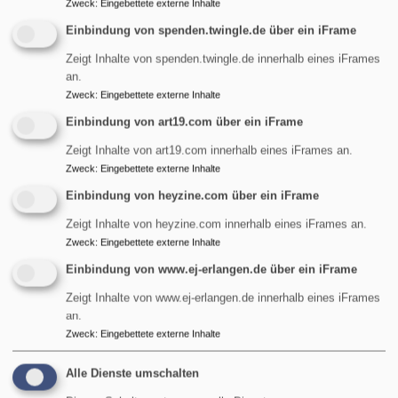
Zweck
:
Eingebettete externe Inhalte
Startseite
Mehr Männer(stimmen) braucht der Chor!
Einbindung von spenden.twingle.de über ein iFrame
Zeigt Inhalte von spenden.twingle.de innerhalb eines iFrames
an.
Mehr Männer(stimmen)
Zweck
:
Eingebettete externe Inhalte
braucht der Chor!
Einbindung von art19.com über ein iFrame
Zeigt Inhalte von art19.com innerhalb eines iFrames an.
Zweck
:
Eingebettete externe Inhalte
Einbindung von heyzine.com über ein iFrame
Gospel-
und
Projekt
chor
brauchen dringend neue
Zeigt Inhalte von heyzine.com innerhalb eines iFrames an.
Männerstimmen, vor allem
Zweck
:
Eingebettete externe Inhalte
Bässe!
Einbindung von www.ej-erlangen.de über ein iFrame
Männer, traut Euch!
Zeigt Inhalte von www.ej-erlangen.de innerhalb eines iFrames
Bildrechte
Bilddatenbank Fundus
an.
Einfach zum Schnuppern in eine Chorprobe im
Zweck
:
Eingebettete externe Inhalte
Gemeindesaal kommen.
Alle Dienste umschalten