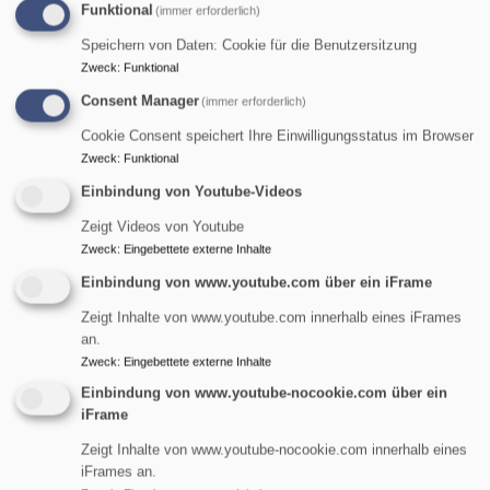
Funktional
(immer erforderlich)
Speichern von Daten: Cookie für die Benutzersitzung
Zweck
:
Funktional
Consent Manager
(immer erforderlich)
Cookie Consent speichert Ihre Einwilligungsstatus im Browser
Zweck
:
Funktional
Einbindung von Youtube-Videos
Zeigt Videos von Youtube
Zweck
:
Eingebettete externe Inhalte
Einbindung von www.youtube.com über ein iFrame
Zeigt Inhalte von www.youtube.com innerhalb eines iFrames
an.
St. Maria Magdalena - Tennenlohe
Zweck
:
Eingebettete externe Inhalte
evangelisch in Tennenlohe und im World Wide Web
Einbindung von www.youtube-nocookie.com über ein
iFrame
Hauptnavigation
Zeigt Inhalte von www.youtube-nocookie.com innerhalb eines
iFrames an.