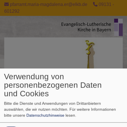
Direkt
pfarramt.maria-magdalena.er@elkb.de
09131 -
zum
601292
Inhalt
Verwendung von
personenbezogenen Daten
und Cookies
Bitte die Dienste und Anwendungen von Drittanbietern
auswählen, die wir nutzen möchten.
Für weitere Informationen
bitte unsere
Datenschutzhinweise
lesen.