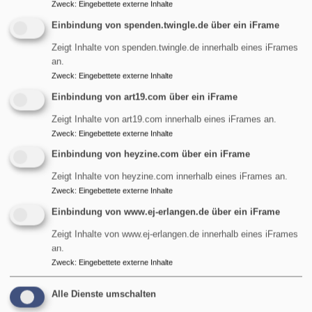
Zweck
:
Eingebettete externe Inhalte
Startseite
Aktionen
Einbindung von spenden.twingle.de über ein iFrame
Zeigt Inhalte von spenden.twingle.de innerhalb eines iFrames
an.
Aktionen
Zweck
:
Eingebettete externe Inhalte
Einbindung von art19.com über ein iFrame
Zeigt Inhalte von art19.com innerhalb eines iFrames an.
Die Gemeinde St. Maria
Zweck
:
Eingebettete externe Inhalte
Einbindung von heyzine.com über ein iFrame
Magdalena
Zeigt Inhalte von heyzine.com innerhalb eines iFrames an.
Zweck
:
Eingebettete externe Inhalte
Evangelische Kirchengemeinde St. Maria Magdalena
Einbindung von www.ej-erlangen.de über ein iFrame
in Erlangen-Tennenlohe. Gottesdienste, Taufe,
Konfirmation, Hochzeit, Trauer, Kirchenmusik und
Zeigt Inhalte von www.ej-erlangen.de innerhalb eines iFrames
an.
vielfältiges Gemeindeleben.
Zweck
:
Eingebettete externe Inhalte
übe
Weiterlesen
Die
Alle Dienste umschalten
Gem