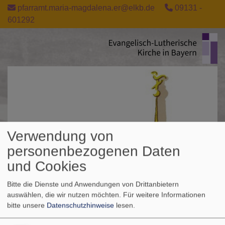
Direkt
pfarramt.maria-magdalena.er@elkb.de
09131 -
zum
601292
Inhalt
Verwendung von
personenbezogenen Daten
und Cookies
Bitte die Dienste und Anwendungen von Drittanbietern
auswählen, die wir nutzen möchten.
Für weitere Informationen
bitte unsere
Datenschutzhinweise
lesen.