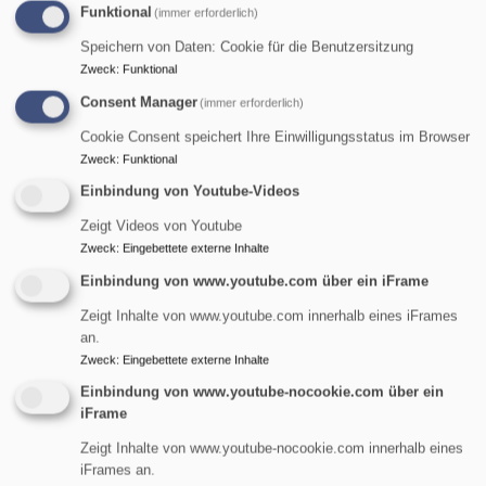
Funktional
(immer erforderlich)
Speichern von Daten: Cookie für die Benutzersitzung
Zweck
:
Funktional
Consent Manager
(immer erforderlich)
Cookie Consent speichert Ihre Einwilligungsstatus im Browser
Zweck
:
Funktional
Einbindung von Youtube-Videos
Zeigt Videos von Youtube
Zweck
:
Eingebettete externe Inhalte
Einbindung von www.youtube.com über ein iFrame
Zeigt Inhalte von www.youtube.com innerhalb eines iFrames
an.
St. Maria Magdalena - Tennenlohe
Zweck
:
Eingebettete externe Inhalte
evangelisch in Tennenlohe und im World Wide Web
Einbindung von www.youtube-nocookie.com über ein
iFrame
Hauptnavigation
Zeigt Inhalte von www.youtube-nocookie.com innerhalb eines
iFrames an.