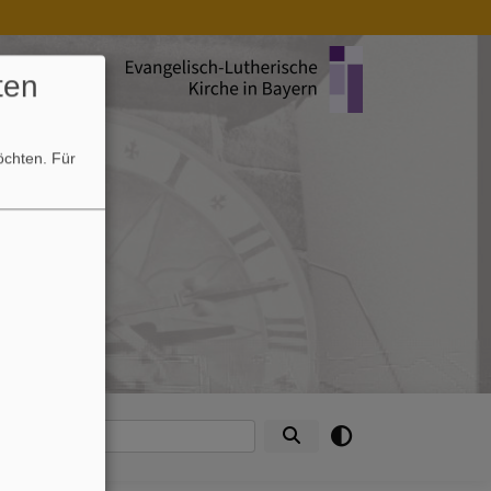
ten
möchten.
Für
e
ntakte
Suche