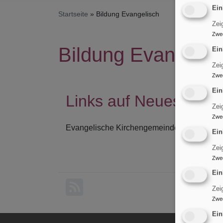
Ein
Startseite
Bildung Evangelisch
Zei
Zwe
Bildung Evangelis
Ein
Zei
Zwe
Ein
Links auf Neues, Inte
Zei
Zwe
Evangelische Kirchengemeinde St. Maria Ma
Ein
Zei
Zwe
Ein
Zei
Zwe
Ein