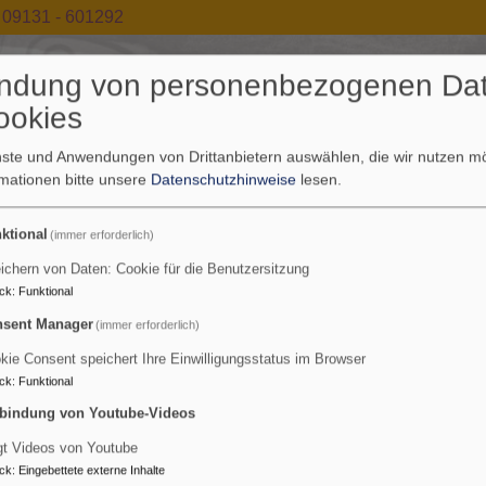
09131 - 601292
ndung von personenbezogenen Da
ookies
enste und Anwendungen von Drittanbietern auswählen, die wir nutzen 
rmationen bitte unsere
Datenschutzhinweise
lesen.
ia Magdalena - Tennenloh
ktional
(immer erforderlich)
ichern von Daten: Cookie für die Benutzersitzung
nenlohe und im World Wide Web
ck
:
Funktional
sent Manager
(immer erforderlich)
kie Consent speichert Ihre Einwilligungsstatus im Browser
ck
:
Funktional
bindung von Youtube-Videos
Wir für Sie
Kirchenvorstand
Kinderland
Kirche
Ko
gt Videos von Youtube
ck
:
Eingebettete externe Inhalte