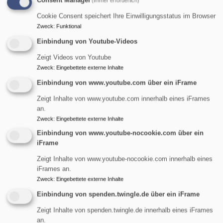
Consent Manager
(immer erforderlich)
Startseite
Glauben
Cookie Consent speichert Ihre Einwilligungsstatus im Browser
Zweck
:
Funktional
Einbindung von Youtube-Videos
Glauben
Zeigt Videos von Youtube
Zweck
:
Eingebettete externe Inhalte
Einbindung von www.youtube.com über ein iFrame
Sing- und Spiel-
Zeigt Inhalte von www.youtube.com innerhalb eines iFrames
an.
Gottesdienst
Zweck
:
Eingebettete externe Inhalte
Einbindung von www.youtube-nocookie.com über ein
iFrame
Evangelische Kirchengemeinde St. Maria Magdalena
in Erlangen-Tennenlohe. Kinder- und
Zeigt Inhalte von www.youtube-nocookie.com innerhalb eines
Familiengottesdienste
iFrames an.
Zweck
:
Eingebettete externe Inhalte
übe
Weiterlesen
Einbindung von spenden.twingle.de über ein iFrame
Sin
und
Zeigt Inhalte von spenden.twingle.de innerhalb eines iFrames
Spie
an.