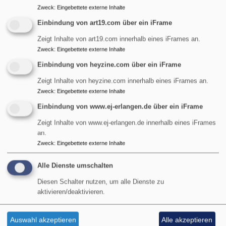
Kindergottesdienst - Über
Zweck
:
Eingebettete externe Inhalte
Gott
uns
Einbindung von art19.com über ein iFrame
Zeigt Inhalte von art19.com innerhalb eines iFrames an.
Zweck
:
Eingebettete externe Inhalte
Evangelische Kirchengemeinde St. Maria Magdalena
in Erlangen-Tennenlohe. Kinder- und
Einbindung von heyzine.com über ein iFrame
Familiengottesdienste
Zeigt Inhalte von heyzine.com innerhalb eines iFrames an.
Zweck
:
Eingebettete externe Inhalte
übe
Weiterlesen
Kind
Einbindung von www.ej-erlangen.de über ein iFrame
-
Zeigt Inhalte von www.ej-erlangen.de innerhalb eines iFrames
Übe
an.
Links auf Neues,
uns
Zweck
:
Eingebettete externe Inhalte
Interessantes
Alle Dienste umschalten
Diesen Schalter nutzen, um alle Dienste zu
Evangelische Kirchengemeinde St. Maria Magdalena
aktivieren/deaktivieren.
in Erlangen-Tennenlohe. Neues und Interessantes aus
der evangelischen Welt.
Auswahl akzeptieren
Alle akzeptieren