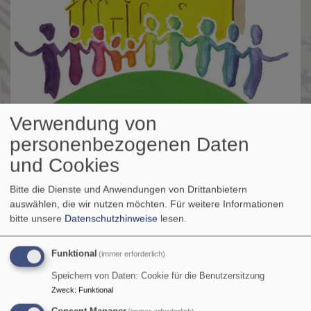
Verwendung von
personenbezogenen Daten
und Cookies
Bitte die Dienste und Anwendungen von Drittanbietern
auswählen, die wir nutzen möchten.
Für weitere Informationen
bitte unsere
Datenschutzhinweise
lesen.
St. Maria Magdalena - Tennenlohe
evangelisch in Tennenlohe und im World Wide Web
Funktional
(immer erforderlich)
Hauptnavigation
Speichern von Daten: Cookie für die Benutzersitzung
Zweck
:
Funktional