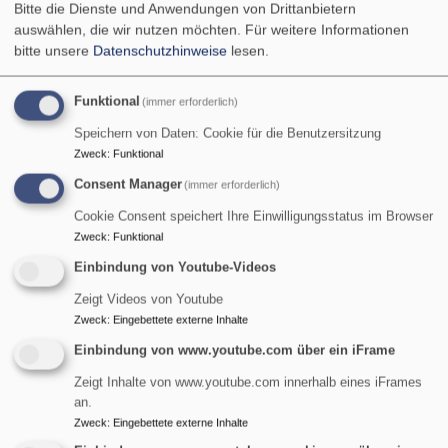
Bitte die Dienste und Anwendungen von Drittanbietern
auswählen, die wir nutzen möchten.
Für weitere Informationen
bitte unsere
Datenschutzhinweise
lesen.
Funktional
(immer erforderlich)
Speichern von Daten: Cookie für die Benutzersitzung
Zweck
:
Funktional
Consent Manager
(immer erforderlich)
Cookie Consent speichert Ihre Einwilligungsstatus im Browser
Zweck
:
Funktional
Einbindung von Youtube-Videos
Zeigt Videos von Youtube
Zweck
:
Eingebettete externe Inhalte
St. Maria Magdalena - Tennenlohe
Einbindung von www.youtube.com über ein iFrame
evangelisch in Tennenlohe und im World Wide Web
Zeigt Inhalte von www.youtube.com innerhalb eines iFrames
Hauptnavigation
an.
Zweck
:
Eingebettete externe Inhalte