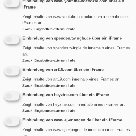
Einbindung von www.youtube-nocookie.com über ein
iFrame
Startseite
Kindergottesdienst
Zeigt Inhalte von www.youtube-nocookie.com innerhalb eines
iFrames an.
Kindergottesdienst
Zweck
:
Eingebettete externe Inhalte
Einbindung von spenden.twingle.de über ein iFrame
Zeigt Inhalte von spenden.twingle.de innerhalb eines iFrames
an.
Kindergottesdienst - Über
Zweck
:
Eingebettete externe Inhalte
uns
Einbindung von art19.com über ein iFrame
Zeigt Inhalte von art19.com innerhalb eines iFrames an.
Zweck
:
Eingebettete externe Inhalte
Evangelische Kirchengemeinde St. Maria Magdalena
in Erlangen-Tennenlohe. Kinder- und
Einbindung von heyzine.com über ein iFrame
Familiengottesdienste
Zeigt Inhalte von heyzine.com innerhalb eines iFrames an.
Zweck
:
Eingebettete externe Inhalte
übe
Weiterlesen
Kind
Einbindung von www.ej-erlangen.de über ein iFrame
-
Zeigt Inhalte von www.ej-erlangen.de innerhalb eines iFrames
Übe
an.