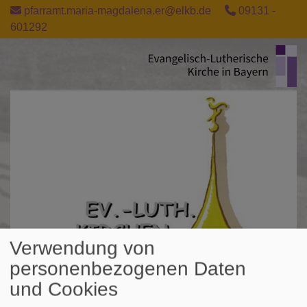
Direkt
pfarramt.maria-magdalena.er@elkb.de
09131 -
zum
601292
Inhalt
Verwendung von
personenbezogenen Daten
und Cookies