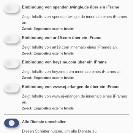
Einbindung von spenden.twingle.de über ein iFrame
Startseite
Kinderland
Zeigt Inhalte von spenden.twingle.de innerhalb eines iFrames
an.
Kinderland
Zweck
:
Eingebettete externe Inhalte
Einbindung von art19.com über ein iFrame
Zeigt Inhalte von art19.com innerhalb eines iFrames an.
Zweck
:
Eingebettete externe Inhalte
Willkommen im Kinderland
Einbindung von heyzine.com über ein iFrame
"Die Arche"!
Zeigt Inhalte von heyzine.com innerhalb eines iFrames an.
Zweck
:
Eingebettete externe Inhalte
Evangelische Kirchengemeinde St. Maria Magdalena
Einbindung von www.ej-erlangen.de über ein iFrame
in Erlangen-Tennenlohe. Krippe und Kindergarten "Die
Zeigt Inhalte von www.ej-erlangen.de innerhalb eines iFrames
Arche"
an.
Zweck
:
Eingebettete externe Inhalte
übe
Weiterlesen
Wil
Alle Dienste umschalten
im
Kin
Diesen Schalter nutzen, um alle Dienste zu