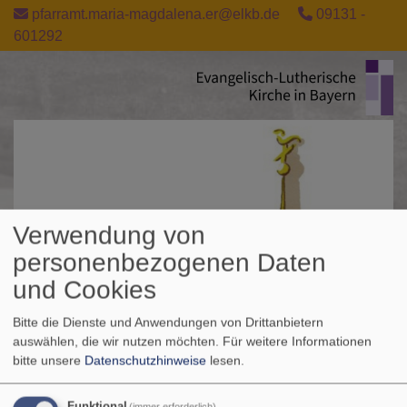
Direkt
pfarramt.maria-magdalena.er@elkb.de
09131 -
zum
601292
Inhalt
Verwendung von
personenbezogenen Daten
und Cookies
Bitte die Dienste und Anwendungen von Drittanbietern
auswählen, die wir nutzen möchten.
Für weitere Informationen
bitte unsere
Datenschutzhinweise
lesen.
Funktional
(immer erforderlich)