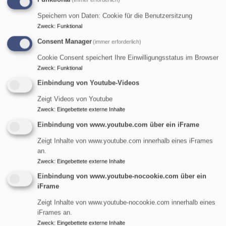
Speichern von Daten: Cookie für die Benutzersitzung
Zweck
:
Funktional
Consent Manager
(immer erforderlich)
Cookie Consent speichert Ihre Einwilligungsstatus im Browser
Zweck
:
Funktional
Einbindung von Youtube-Videos
Zeigt Videos von Youtube
Zweck
:
Eingebettete externe Inhalte
Einbindung von www.youtube.com über ein iFrame
Zeigt Inhalte von www.youtube.com innerhalb eines iFrames
an.
Zweck
:
Eingebettete externe Inhalte
St. Maria Magdalena - Tennenlohe
Einbindung von www.youtube-nocookie.com über ein
evangelisch in Tennenlohe und im World Wide Web
iFrame
Hauptnavigation
Zeigt Inhalte von www.youtube-nocookie.com innerhalb eines
iFrames an.
Zweck
:
Eingebettete externe Inhalte