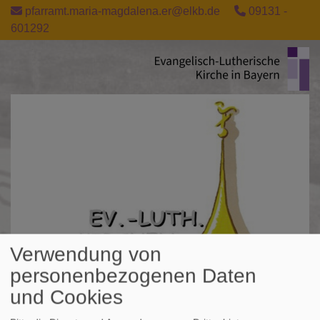
Direkt
pfarramt.maria-magdalena.er@elkb.de
09131 -
zum
601292
Inhalt
Verwendung von
personenbezogenen Daten
und Cookies