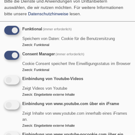
Bitte die Dienste und Anwendungen von Drittanbietern
auswählen, die wir nutzen möchten.
Für weitere Informationen
bitte unsere
Datenschutzhinweise
lesen.
Funktional
(immer erforderlich)
Speichern von Daten: Cookie für die Benutzersitzung
Zweck
:
Funktional
Consent Manager
(immer erforderlich)
Cookie Consent speichert Ihre Einwilligungsstatus im Browser
Zweck
:
Funktional
Einbindung von Youtube-Videos
Zeigt Videos von Youtube
Zweck
:
Eingebettete externe Inhalte
St. Maria Magdalena - Tennenlohe
Einbindung von www.youtube.com über ein iFrame
evangelisch in Tennenlohe und im World Wide Web
Zeigt Inhalte von www.youtube.com innerhalb eines iFrames
Hauptnavigation
an.
Zweck
:
Eingebettete externe Inhalte
Einbindung von www.youtube-nocookie.com über ein