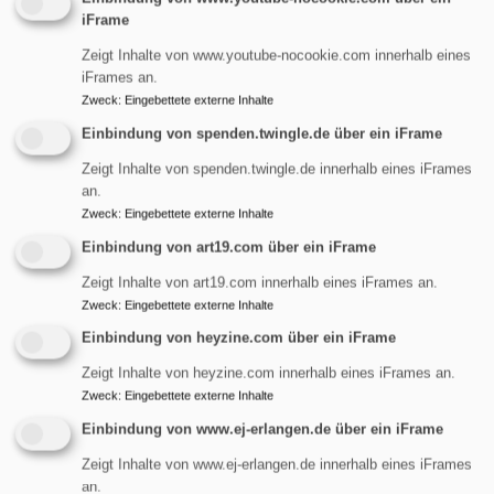
iFrame
Startseite
Klimaschutz
Zeigt Inhalte von www.youtube-nocookie.com innerhalb eines
iFrames an.
Zweck
:
Eingebettete externe Inhalte
Klimaschutz
Einbindung von spenden.twingle.de über ein iFrame
Zeigt Inhalte von spenden.twingle.de innerhalb eines iFrames
an.
Umwelt- und Klimaschutz
Zweck
:
Eingebettete externe Inhalte
Einbindung von art19.com über ein iFrame
Evangelische Kirchengemeinde St. Maria Magdalena
Zeigt Inhalte von art19.com innerhalb eines iFrames an.
Zweck
:
Eingebettete externe Inhalte
in Erlangen-Tennenlohe. Gottesdienste, Taufe,
Konfirmation, Hochzeit, Trauer, Kirchenmusik und
Einbindung von heyzine.com über ein iFrame
vielfältiges Gemeindeleben.
Zeigt Inhalte von heyzine.com innerhalb eines iFrames an.
übe
Weiterlesen
Zweck
:
Eingebettete externe Inhalte
Umw
Einbindung von www.ej-erlangen.de über ein iFrame
und
Zeigt Inhalte von www.ej-erlangen.de innerhalb eines iFrames
Kli
an.