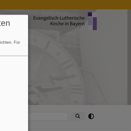
ten
möchten.
Für
e
ntakte
Suche