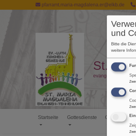
Direkt
pfarramt.maria-magdalena.er@elkb.de
zum
Inhalt
Verwe
und C
Bitte die Di
weitere Info
St. Mar
Fun
Spe
evangelisch in Ten
Zwe
Con
Coo
Zwe
Ein
Startseite
Gottesdienste
Gemeinde
Hauptnavigation
Zei
Zwe