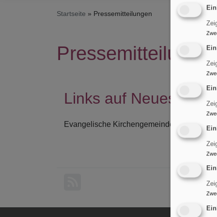
Ein
Startseite
Pressemitteilungen
Zei
Zwe
Pressemitteilunge
Ein
Zei
Zwe
Ein
Links auf Neues, Inte
Zei
Zwe
Evangelische Kirchengemeinde St. Maria Ma
Ein
Zei
Zwe
Ein
Zei
Zwe
Ein