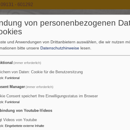
09131 - 601292
ndung von personenbezogenen Da
ookies
enste und Anwendungen von Drittanbietern auswählen, die wir nutzen 
rmationen bitte unsere
Datenschutzhinweise
lesen.
ia Magdalena - Tennenloh
ktional
(immer erforderlich)
ichern von Daten: Cookie für die Benutzersitzung
nenlohe und im World Wide Web
ck
:
Funktional
sent Manager
(immer erforderlich)
kie Consent speichert Ihre Einwilligungsstatus im Browser
ck
:
Funktional
bindung von Youtube-Videos
Wir für Sie
Kirchenvorstand
Kinderland
Kirche
Ko
gt Videos von Youtube
ck
:
Eingebettete externe Inhalte