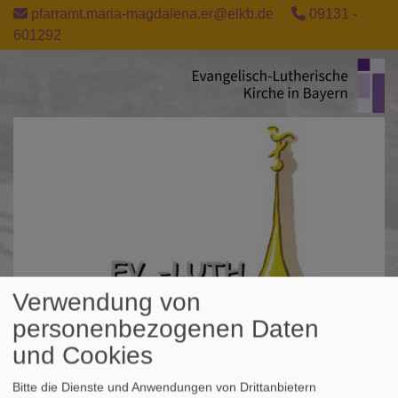
Direkt
pfarramt.maria-magdalena.er@elkb.de
09131 -
zum
601292
Inhalt
Verwendung von
personenbezogenen Daten
und Cookies
Bitte die Dienste und Anwendungen von Drittanbietern