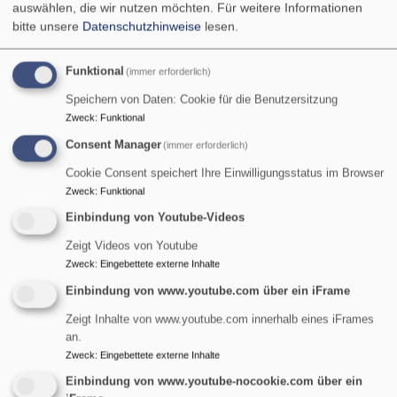
auswählen, die wir nutzen möchten.
Für weitere Informationen
bitte unsere
Datenschutzhinweise
lesen.
Funktional
(immer erforderlich)
Speichern von Daten: Cookie für die Benutzersitzung
Zweck
:
Funktional
Consent Manager
(immer erforderlich)
Cookie Consent speichert Ihre Einwilligungsstatus im Browser
Zweck
:
Funktional
Einbindung von Youtube-Videos
Zeigt Videos von Youtube
Zweck
:
Eingebettete externe Inhalte
St. Maria Magdalena - Tennenlohe
Einbindung von www.youtube.com über ein iFrame
evangelisch in Tennenlohe und im World Wide Web
Zeigt Inhalte von www.youtube.com innerhalb eines iFrames
an.
Hauptnavigation
Zweck
:
Eingebettete externe Inhalte
Einbindung von www.youtube-nocookie.com über ein