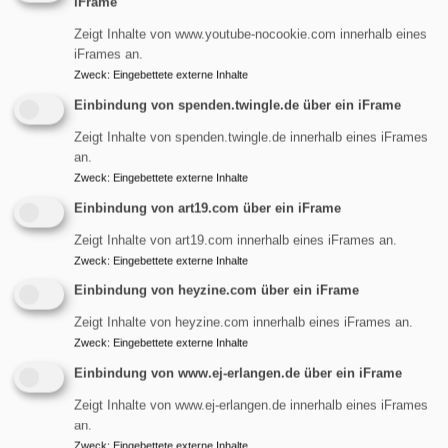
iFrame
Startseite
Projektchor
Zeigt Inhalte von www.youtube-nocookie.com innerhalb eines
iFrames an.
Zweck
:
Eingebettete externe Inhalte
Projektchor
Einbindung von spenden.twingle.de über ein iFrame
Zeigt Inhalte von spenden.twingle.de innerhalb eines iFrames
an.
Zweck
:
Eingebettete externe Inhalte
Projektchor
Einbindung von art19.com über ein iFrame
Zeigt Inhalte von art19.com innerhalb eines iFrames an.
Zweck
:
Eingebettete externe Inhalte
übe
Weiterlesen
Einbindung von heyzine.com über ein iFrame
Proj
Zeigt Inhalte von heyzine.com innerhalb eines iFrames an.
Zweck
:
Eingebettete externe Inhalte
Kirchenmusik
Einbindung von www.ej-erlangen.de über ein iFrame
Zeigt Inhalte von www.ej-erlangen.de innerhalb eines iFrames
an.
Evangelische Kirchengemeinde St. Maria Magdalena
Zweck
:
Eingebettete externe Inhalte