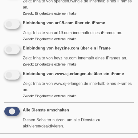
Zeigt Inhalte von spenden.twingle.de innerhalb eines iFrames
an.
Startseite
Taufkerze
Zweck
:
Eingebettete externe Inhalte
Einbindung von art19.com über ein iFrame
Taufkerze
Zeigt Inhalte von art19.com innerhalb eines iFrames an.
Zweck
:
Eingebettete externe Inhalte
Einbindung von heyzine.com über ein iFrame
Zeigt Inhalte von heyzine.com innerhalb eines iFrames an.
Wir begleiten Sie zur Taufe
Zweck
:
Eingebettete externe Inhalte
Einbindung von www.ej-erlangen.de über ein iFrame
übe
Weiterlesen
Zeigt Inhalte von www.ej-erlangen.de innerhalb eines iFrames
Wir
an.
begl
Zweck
:
Eingebettete externe Inhalte
Sie
Alle Dienste umschalten
zur
Tau
Diesen Schalter nutzen, um alle Dienste zu
aktivieren/deaktivieren.
Hauptnavigation
Fußbereichsmenü
Benutzermen
Startseite
Impressum
Anmelden