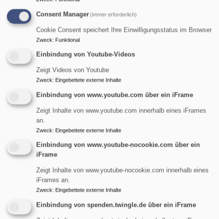
Consent Manager
(immer erforderlich)
Cookie Consent speichert Ihre Einwilligungsstatus im Browser
Zweck
:
Funktional
Einbindung von Youtube-Videos
Zeigt Videos von Youtube
Zweck
:
Eingebettete externe Inhalte
Einbindung von www.youtube.com über ein iFrame
Zeigt Inhalte von www.youtube.com innerhalb eines iFrames
an.
Zweck
:
Eingebettete externe Inhalte
Einbindung von www.youtube-nocookie.com über ein
iFrame
St. Maria Magdalena - Tennenlohe
Zeigt Inhalte von www.youtube-nocookie.com innerhalb eines
evangelisch in Tennenlohe und im World Wide Web
iFrames an.
Zweck
:
Eingebettete externe Inhalte
Hauptnavigation
Einbindung von spenden.twingle.de über ein iFrame