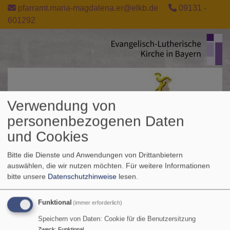
Direkt
pfarramt.maria-magdalena.er@elkb.de
09131 -
zum
601292
Inhalt
Verwendung von
personenbezogenen Daten
und Cookies
Bitte die Dienste und Anwendungen von Drittanbietern
auswählen, die wir nutzen möchten.
Für weitere Informationen
bitte unsere
Datenschutzhinweise
lesen.
Funktional
(immer erforderlich)
Speichern von Daten: Cookie für die Benutzersitzung
Zweck
:
Funktional