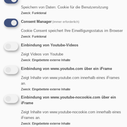
Speichern von Daten: Cookie für die Benutzersitzung
Zweck
:
Funktional
Consent Manager
(immer erforderlich)
Cookie Consent speichert Ihre Einwilligungsstatus im Browser
Zweck
:
Funktional
Einbindung von Youtube-Videos
Zeigt Videos von Youtube
Zweck
:
Eingebettete externe Inhalte
Einbindung von www.youtube.com über ein iFrame
Zeigt Inhalte von www.youtube.com innerhalb eines iFrames
an.
Zweck
:
Eingebettete externe Inhalte
St. Maria Magdalena - Tennenlohe
Einbindung von www.youtube-nocookie.com über ein
evangelisch in Tennenlohe und im World Wide Web
iFrame
Hauptnavigation
Zeigt Inhalte von www.youtube-nocookie.com innerhalb eines
iFrames an.
Zweck
:
Eingebettete externe Inhalte