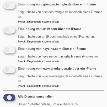
Einbindung von spenden.twingle.de über ein iFrame
Startseite
Zukunft
Zeigt Inhalte von spenden.twingle.de innerhalb eines iFrames
an.
Zweck
:
Eingebettete externe Inhalte
Zukunft
Einbindung von art19.com über ein iFrame
Zeigt Inhalte von art19.com innerhalb eines iFrames an.
Zweck
:
Eingebettete externe Inhalte
Umwelt- und Klimaschutz
Einbindung von heyzine.com über ein iFrame
Zeigt Inhalte von heyzine.com innerhalb eines iFrames an.
Evangelische Kirchengemeinde St. Maria Magdalena
Zweck
:
Eingebettete externe Inhalte
in Erlangen-Tennenlohe. Gottesdienste, Taufe,
Einbindung von www.ej-erlangen.de über ein iFrame
Konfirmation, Hochzeit, Trauer, Kirchenmusik und
Zeigt Inhalte von www.ej-erlangen.de innerhalb eines iFrames
vielfältiges Gemeindeleben.
an.
übe
Weiterlesen
Zweck
:
Eingebettete externe Inhalte
Umw
Alle Dienste umschalten
und
Kli
Diesen Schalter nutzen, um alle Dienste zu