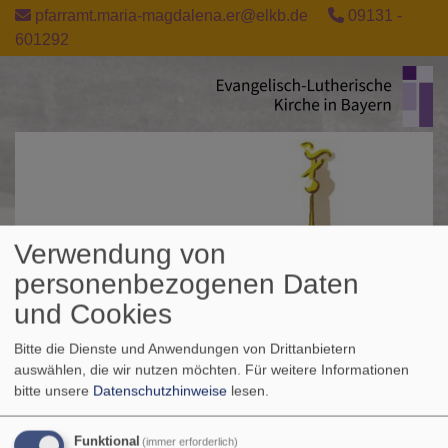
Direkt
pfarramt.maria-magdalena.er@elkb.de
09131 -
zum
601292
Inhalt
Verwendung von
personenbezogenen Daten
und Cookies
Bitte die Dienste und Anwendungen von Drittanbietern
auswählen, die wir nutzen möchten.
Für weitere Informationen
bitte unsere
Datenschutzhinweise
lesen.
Funktional
(immer erforderlich)