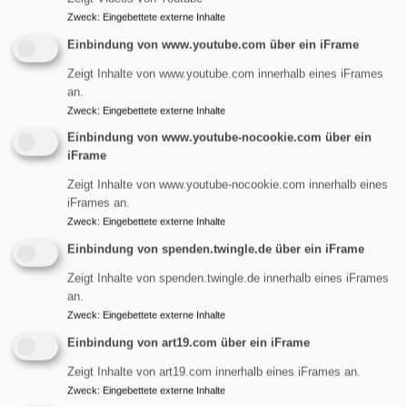
Schwerbehindertenvertretung verarbeitet. Soweit dies
Zweck
:
Eingebettete externe Inhalte
erforderlich ist, übermitteln wir Ihre Daten an andere
Einbindung von www.youtube.com über ein iFrame
kirchliche Stellen, die beim Auswahlverfahren
Zeigt Inhalte von www.youtube.com innerhalb eines iFrames
(mit-)entscheiden oder Dienstleistungen in der Evang.-
an.
Luth. Kirche in Bayern (ELKB) erbringen, z.B. an die
Zweck
:
Eingebettete externe Inhalte
Zentrale Gehaltsabrechnungsstelle. Auf Anfrage
Einbindung von www.youtube-nocookie.com über ein
informieren wir Sie gerne darüber, welche anderen
iFrame
Stellen bei Ihrem Bewerbungsverfahren beteiligt sind. Für
Zeigt Inhalte von www.youtube-nocookie.com innerhalb eines
E-Mails und Cloud-Anwendungen nutzen wir ein System,
iFrames an.
das vom Landeskirchenamt der Evang.-Luth. Kirche in
Zweck
:
Eingebettete externe Inhalte
Bayern (LKA) sowie den Dienstleistern Cancom und
Einbindung von spenden.twingle.de über ein iFrame
Microsoft bereitgestellt wird. Ihre Daten können an
Zeigt Inhalte von spenden.twingle.de innerhalb eines iFrames
Cancom und Microsoft übermittelt und in gemeinsamer
an.
Verantwortung mit dem LKA gemäß Abschnitt II.1 der
Zweck
:
Eingebettete externe Inhalte
Bekanntmachung über den Datenschutz bei von
Einbindung von art19.com über ein iFrame
mehreren verantwortlichen kirchlichen Stellen
betriebenen und genutzten
Zeigt Inhalte von art19.com innerhalb eines iFrames an.
Datenverarbeitungsanwendungen und IT-Diensten
Zweck
:
Eingebettete externe Inhalte