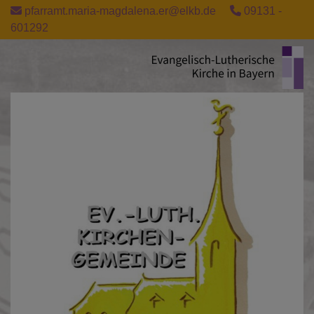
Direkt
pfarramt.maria-magdalena.er@elkb.de
09131 -
zum
601292
Inhalt