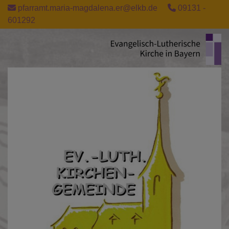
Direkt
pfarramt.maria-magdalena.er@elkb.de
09131 -
zum
601292
Inhalt