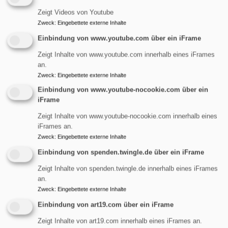
Gemeindegliederverzeichnis vermerken.
Zeigt Videos von Youtube
Empfänger oder Kategorien von Empfängern der
Zweck
:
Eingebettete externe Inhalte
personenbezogenen Daten und Information zur
Einbindung von www.youtube.com über ein iFrame
Erfüllung datenschutzrechtlicher Pflichten durch
Zeigt Inhalte von www.youtube.com innerhalb eines iFrames
Stellen, die gemeinsam mit der o.g. Stelle
an.
verantwortlich sind
Zweck
:
Eingebettete externe Inhalte
Innerhalb der oben genannten verantwortlichen Stellen
Einbindung von www.youtube-nocookie.com über ein
iFrame
erhalten diejenigen Mitarbeitenden Ihre Daten, die diese
zur Erfüllung der oben genannten Zwecke brauchen.
Zeigt Inhalte von www.youtube-nocookie.com innerhalb eines
Auch von diesen Stellen eingesetzte Auftragsverarbeiter
iFrames an.
Zweck
:
Eingebettete externe Inhalte
(§ 30 DSG-EKD) können zu diesem Zweck Daten
erhalten. Das sind beispielsweise Unternehmen für
Einbindung von spenden.twingle.de über ein iFrame
Aktenvernichtung oder IT-Dienstleistungen. Auf Anfrage
Zeigt Inhalte von spenden.twingle.de innerhalb eines iFrames
informieren wir Sie gerne darüber, welche Unternehmen
an.
wir beauftragen. Die oben genannte örtliche Stelle ist
Zweck
:
Eingebettete externe Inhalte
gemeinsam mit der oben genannten
Einbindung von art19.com über ein iFrame
Verwaltungseinrichtung und dem Landeskirchenamt der
Zeigt Inhalte von art19.com innerhalb eines iFrames an.
ELKB (LKA) für die Verarbeitung Ihrer Daten im